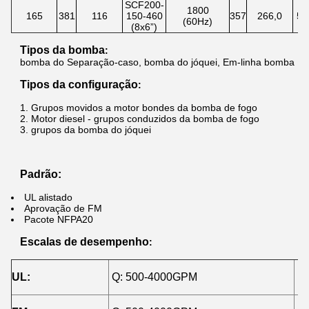
SCF200-
1800
165
381
116
150-460
357
266,0
58
(60Hz)
(8x6”)
(
Tipos da bomba
:
bomba do Separação-caso, bomba do jóquei, Em-linha bomba
Tipos da configuração
:
1.
Grupos movidos a motor bondes da bomba de fogo
2.
Motor diesel -
grupos
conduzidos da bomba
de
fogo
3.
grupos da bomba do jóquei
Padrão:
UL alistado
Aprovação de FM
Pacote NFPA20
Escalas de desempenho
:
UL:
Q: 500-4000GPM
H: