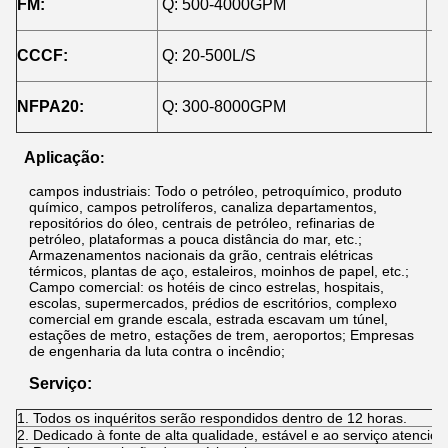
FM:
Q: 500-4000GPM
H:
CCCF:
Q: 20-500L/S
H:
NFPA20:
Q: 300-8000GPM
H:
Aplicação
:
campos industriais: Todo o petróleo, petroquímico, produto
químico, campos petrolíferos, canaliza departamentos,
repositórios do óleo, centrais de petróleo, refinarias de
petróleo, plataformas a pouca distância do mar, etc.;
Armazenamentos nacionais da grão, centrais elétricas
térmicos, plantas de aço, estaleiros, moinhos de papel, etc.;
Campo comercial: os hotéis de cinco estrelas, hospitais,
escolas, supermercados, prédios de escritórios, complexo
comercial em grande escala, estrada escavam um túnel,
estações de metro, estações de trem, aeroportos; Empresas
de engenharia da luta contra o incêndio;
Serviço:
1. Todos os inquéritos serão respondidos dentro de 12 horas.
2. Dedicado à fonte de alta qualidade, estável e ao serviço atencios