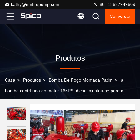
kathy@nmfirepump.com
86--18627949609
Conversar
Produtos
Casa
>
Produtos
>
Bomba De Fogo Montada Patim
>
a
bomba centrífuga do motor 165PSI diesel ajustou-se para o
acordo do produto químico/campos petrolíferos NFPA20