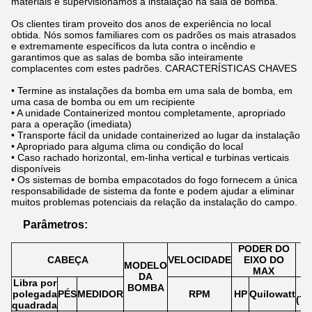
materiais e supervisionamos a instalação na sala de bomba.
Os clientes tiram proveito dos anos de experiência no local
obtida. Nós somos familiares com os padrões os mais atrasados
e extremamente específicos da luta contra o incêndio e
garantimos que as salas de bomba são inteiramente
complacentes com estes padrões. CARACTERÍSTICAS CHAVES
• Termine as instalações da bomba em uma sala de bomba, em
uma casa de bomba ou em um recipiente
• A unidade Containerized montou completamente, apropriado
para a operação (imediata)
• Transporte fácil da unidade containerized ao lugar da instalação
• Apropriado para alguma clima ou condição do local
• Caso rachado horizontal, em-linha vertical e turbinas verticais
disponíveis
• Os sistemas de bomba empacotados do fogo fornecem a única
responsabilidade de sistema da fonte e podem ajudar a eliminar
muitos problemas potenciais da relação da instalação do campo.
Parâmetros:
PODER DO
CABEÇA
VELOCIDADE
EIXO DO
MODELO
MAX
DA
Libra por
BOMBA
polegada
PÉS
MEDIDOR
RPM
HP
Quilowatt
(T
quadrada