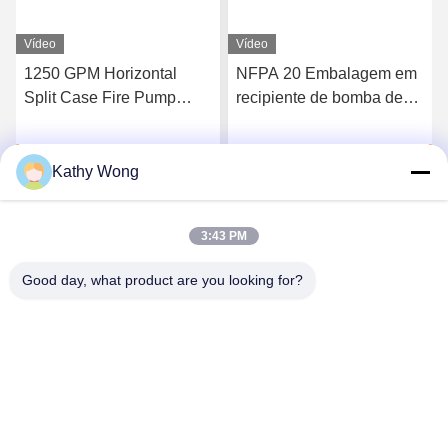
Vídeo
Vídeo
1250 GPM Horizontal
NFPA 20 Embalagem em
Split Case Fire Pump
recipiente de bomba de
Assembly EDJ Pacote
incêndio montada em
deslizamento aprovada
Falem Agora.
Falem Agora.
Kathy Wong
3:43 PM
Good day, what product are you looking for?
Wuhan Spico Machinery & Electronics Co.,
Ltd.
kathy@nmfirepump.com
86--18627949609