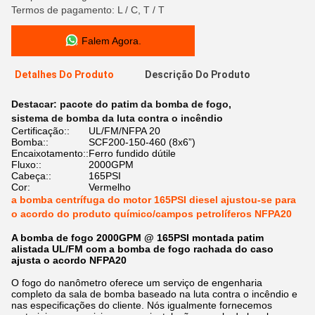
Termos de pagamento: L / C, T / T
Falem Agora.
Detalhes Do Produto
Descrição Do Produto
Destacar:
pacote do patim da bomba de fogo
,
sistema de bomba da luta contra o incêndio
Certificação::
UL/FM/NFPA 20
Bomba::
SCF200-150-460 (8x6”)
Encaixotamento::
Ferro fundido dútile
Fluxo::
2000GPM
Cabeça::
165PSI
Cor:
Vermelho
a bomba centrífuga do motor 165PSI diesel ajustou-se para
o acordo do produto químico/campos petrolíferos NFPA20
A bomba de fogo 2000GPM @ 165PSI montada patim
alistada UL/FM com a bomba de fogo rachada do caso
ajusta o acordo NFPA20
O fogo do nanômetro oferece um serviço de engenharia
completo da sala de bomba baseado na luta contra o incêndio e
nas especificações do cliente. Nós igualmente fornecemos