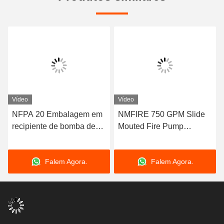
Vídeo
Vídeo
NFPA 20 Embalagem em
NMFIRE 750 GPM Slide
recipiente de bomba de
Mouted Fire Pump
incêndio montada em
Package End Suction
deslizamento aprovada
EDJ Fire Pump System
Falem Agora.
Falem Agora.
(Sistema de bomba de
incêndio EDJ)