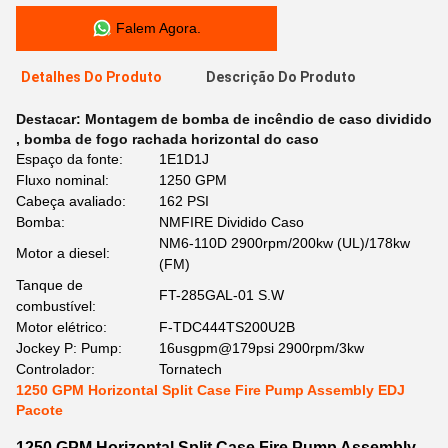
Falem Agora.
Detalhes Do Produto
Descrição Do Produto
Destacar:
Montagem de bomba de incêndio de caso dividido
,
bomba de fogo rachada horizontal do caso
Espaço da fonte:
1E1D1J
Fluxo nominal:
1250 GPM
Cabeça avaliado:
162 PSI
Bomba:
NMFIRE Dividido Caso
NM6-110D 2900rpm/200kw (UL)/178kw
Motor a diesel:
(FM)
Tanque de
FT-285GAL-01 S.W
combustível:
Motor elétrico:
F-TDC444TS200U2B
Jockey P: Pump:
16usgpm@179psi 2900rpm/3kw
Controlador:
Tornatech
1250 GPM Horizontal Split Case Fire Pump Assembly EDJ
Pacote
1250 GPM Horizontal Split Case Fire Pump Assembly