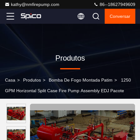
kathy@nmfirepump.com
86--18627949609
Conversar
Produtos
Casa
>
Produtos
>
Bomba De Fogo Montada Patim
>
1250
GPM Horizontal Split Case Fire Pump Assembly EDJ Pacote