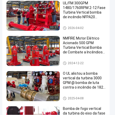
UL/FM 300GPM
controlador
1480/1760RPM 2-12 Fase
de
Turbina Vertical bomba
de incêndio NFPA20
Tornatech
Certificado
e
Bomba de fogo vertical da turb
00:37
2026-04-02
ina
bomba
NMFIRE Motor Elétrico
do
Acionado 500 GPM
jóquei
Turbina Vertical Bomba
de Combate a Incêndios
Falem
Bomba
Bomba
de fogo
2025-
1527
Bomba de fogo vertical da turb
02:07
2024-12-22
Agora.
vertical
ina
04-10
opiniões
da
Compartilhar
turbina
O UL alistou a bomba
vertical da turbina 3000
#
GPM @ bomba de luta
bomba
contra o incêndio de 182
de
libras por polegada
quadrada com motor
fogo
Bomba de fogo vertical da turb
00:58
2025-04-08
diesel
ina
vertical
#
Bomba de fogo vertical
da turbina do eixo da fase
bomba