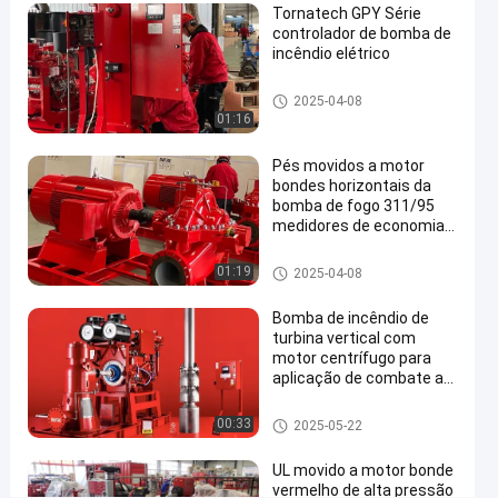
Tornatech GPY Série
da
controlador de bomba de
bomba
incêndio elétrico
movida
Controlador da bomba de fogo
2025-04-08
a
01:16
motor
Pés movidos a motor
Falem
Bomba
bondes horizontais da
de fogo
2025-
62
bomba de fogo 311/95
Agora.
movida a
medidores de economias
04-08
opiniões
motor
Compartilhar
de energia
elétrica
Bomba de fogo movida a mot
01:19
2025-04-08
#
or elétrica
bomba
Bomba de incêndio de
movida
turbina vertical com
motor centrífugo para
a
aplicação de combate a
motor
incêndios
elétrica
Bomba de fogo movida a mot
00:33
2025-05-22
#
or elétrica
bomba
UL movido a motor bonde
de
vermelho de alta pressão