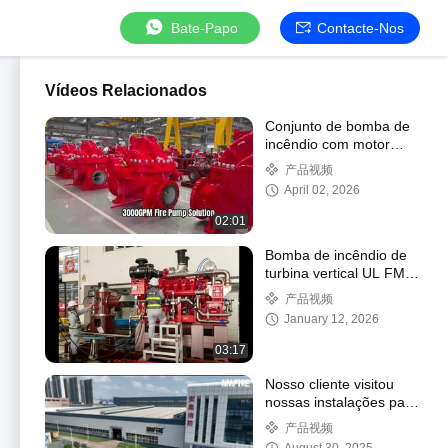
Bate-Papo
Contacte-Nos
Vídeos Relacionados
Conjunto de bomba de
incêndio com motor
diesel UL/FM 3000GPM
产品视频
com caixa dividida |
April 02, 2026
Certificado NFPA20
02:01
Bomba de incêndio de
turbina vertical UL FM
5000 GPM
产品视频
January 12, 2026
03:17
Nosso cliente visitou
nossas instalações para
testemunhar o teste de
产品视频
um sistema de 2000