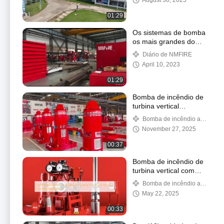
August 30, 2025
GPM certificado pela
UL/FM.
01:29
Os sistemas de bomba
os mais grandes do
fogo
Diário de NMFIRE
April 10, 2023
01:29
Bomba de incêndio de
turbina vertical
acionada por motor
Bomba de incêndio a
elétrico ULFM
motor elétrico
November 27, 2025
00:37
Bomba de incêndio de
turbina vertical com
motor centrífugo para
Bomba de incêndio a
aplicação de combate a
motor elétrico
May 22, 2025
incêndios
00:33