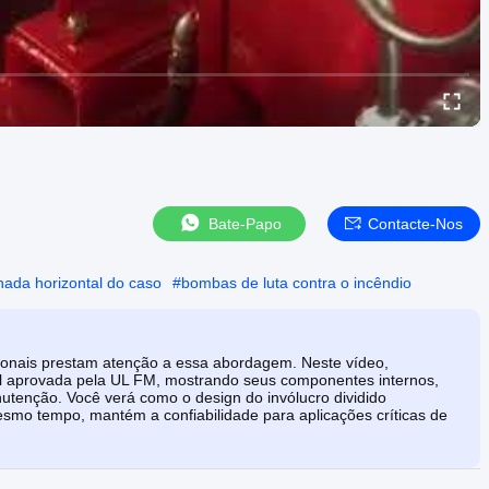
Bate-Papo
Contacte-Nos
ada horizontal do caso
#
bombas de luta contra o incêndio
ssionais prestam atenção a essa abordagem. Neste vídeo,
al aprovada pela UL FM, mostrando seus componentes internos,
tenção. Você verá como o design do invólucro dividido
smo tempo, mantém a confiabilidade para aplicações críticas de