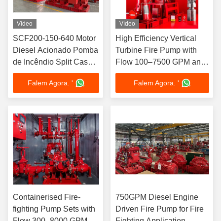
Vídeo
Vídeo
SCF200-150-640 Motor
High Efficiency Vertical
Diesel Acionado Pomba
Turbine Fire Pump with
de Incêndio Split Case
Flow 100–7500 GPM and
3000 GPM, Certificado
Stainless Steel Shaft UL
Falem Agora. '
Falem Agora. '
UL/FM
FM NFPA20 Standard
Containerised Fire-
750GPM Diesel Engine
fighting Pump Sets with
Driven Fire Pump for Fire
Flow 300–8000 GPM
Fighting Application