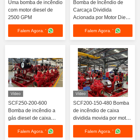
Uma bomba de incêndio
Bomba de Incêndio de
com motor diesel de
Carcaça Dividida
2500 GPM
Acionada por Motor Diesel
2500 GPM @ 10 Bar
Falem Agora. '
Falem Agora. '
UL/FM | NFPA20
Vídeo
Vídeo
SCF250-200-600
SCF200-150-480 Bomba
Bomba de incêndio a
de incêndio de caixa
gás diesel de caixa
dividida movida por motor
dividida 4500 GPM
a diesel 8 × 6 "UL/FM
Falem Agora. '
Falem Agora. '
Certificado UL/FM
Certificado 169 372 kW