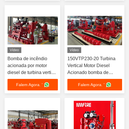
Vídeo
Vídeo
Bomba de incêndio
150VTP230-20 Turbina
acionada por motor
Vertical Motor Diesel
diesel de turbina vertical
Acionado bomba de
250VTP950-38 |
incêndio 1000 GPM, UL /
Falem Agora. '
Falem Agora. '
Certificado UL/FM, 232–
FM certificado
731 HP 3000GPM