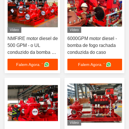
Vídeo
Vídeo
NMFIRE motor diesel de
6000GPM motor diesel -
500 GPM - o UL
bomba de fogo rachada
conduzido da bomba de
conduzida do caso
fogo alistou FM
Falem Agora. '
Falem Agora. '
aprovado
Vídeo