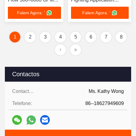
UL FM NFPA20
manufacturing facility fire
Falem Agora. '
Falem Agora. '
Certified Complete Fire
protection
Pump System
1
2
3
4
5
6
7
8
Contactos
Contactos:
Ms. Kathy Wong
Telefone:
86--18627949609