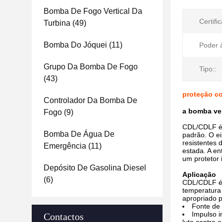
Bomba De Fogo Vertical Da
Certifi
Turbina
(49)
Bomba Do Jóquei
(11)
Poder 
Grupo Da Bomba De Fogo
Tipo::
(43)
proteção co
Controlador Da Bomba De
a bomba ver
Fogo
(9)
CDL/CDLF é u
Bomba De Água De
padrão. O e
resistentes 
Emergência
(11)
estada. A e
um protetor 
Depósito De Gasolina Diesel
Aplicação
(6)
CDL/CDLF é u
temperatura 
apropriado p
Fonte de 
Impulso i
Contactos