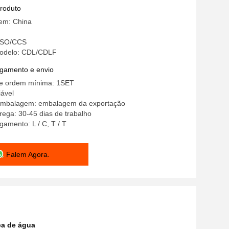
dável
produto
gem: China
 ISO/CCS
odelo: CDL/CDLF
gamento e envio
e ordem mínima: 1SET
ável
embalagem: embalagem da exportação
ega: 30-45 dias de trabalho
amento: L / C, T / T
Falem Agora.
ba de água