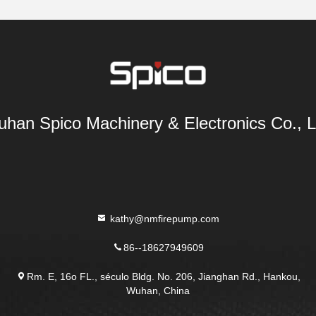
han Spico Machinery & Electronics Co., L
kathy@nmfirepump.com
86--18627949609
Rm. E, 16o FL., século Bldg. No. 206, Jianghan Rd., Hankou,
Wuhan, China