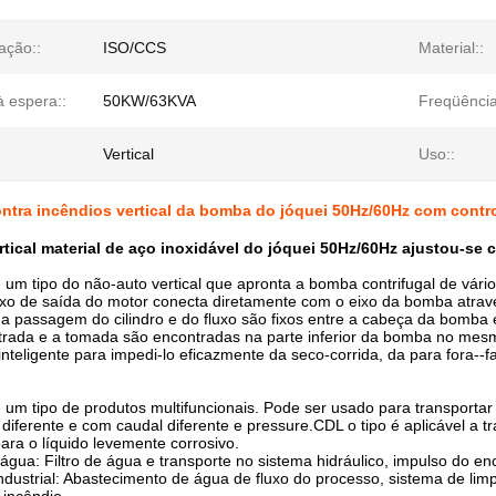
cação::
ISO/CCS
Material::
à espera::
50KW/63KVA
Freqüência
Vertical
Uso::
ntra incêndios vertical da bomba do jóquei 50Hz/60Hz com control
tical material de aço inoxidável do jóquei 50Hz/60Hz ajustou-se c
m tipo do não-auto vertical que apronta a bomba contrifugal de vári
ixo de saída do motor conecta diretamente com o eixo da bomba atr
da passagem do cilindro e do fluxo são fixos entre a cabeça da bomb
ntrada e a tomada são encontradas na parte inferior da bomba no mes
inteligente para impedi-lo eficazmente da seco-corrida, da para fora--
m tipo de produtos multifuncionais. Pode ser usado para transportar o
diferente e com caudal diferente e pressure.CDL o tipo é aplicável a t
ara o líquido levemente corrosivo.
água: Filtro de água e transporte no sistema hidráulico, impulso do e
ndustrial: Abastecimento de água de fluxo do processo, sistema de lim