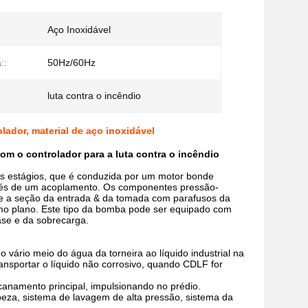
Aço Inoxidável
::
50Hz/60Hz
luta contra o incêndio
ador, material de aço inoxidável
om o controlador para a luta contra o incêndio
os estágios, que é conduzida por um motor bonde
avés de um acoplamento. Os componentes pressão-
a e a seção da entrada & da tomada com parafusos da
mo plano. Este tipo da bomba pode ser equipado com
fase e da sobrecarga.
 vário meio do água da torneira ao líquido industrial na
ransportar o líquido não corrosivo, quando CDLF for
ncanamento principal, impulsionando no prédio.
peza, sistema de lavagem de alta pressão, sistema da