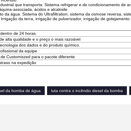
 incêndio.
ndustrial que transporta: Sistema refrigerar e de condicionamento de a
áquina-associada, ácidos e alcaloide.
o da água: Sistema do Ultrafiltration, sistema da osmose reversa, sist
: Irrigação da terra, irrigação de pulverizador, irrigação de gotejamento.
 dentro de 24 horas.
de alta qualidade e o preço o mais razoável
tecnologia dos dados e do produto químico.
rofissional da equipe
 de Customiszed para o pacote diferente
traso na expedição
sel da bomba de água
luta contra o incêndio diesel da bomba