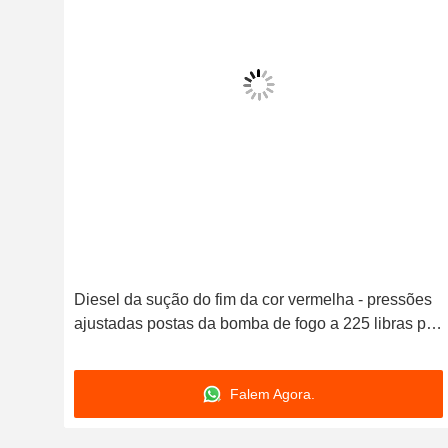
as
Diesel da sução do fim da cor vermelha - pressões
ajustadas postas da bomba de fogo a 225 libras por
polegada quadrada
Falem Agora.