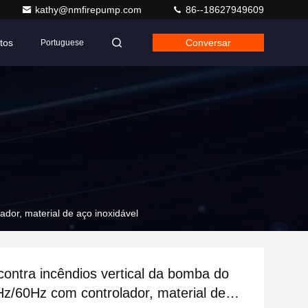
kathy@nmfirepump.com
86--18627949609
tos
Conversar
Portuguese
dor, material de aço inoxidável
contra incêndios vertical da bomba do
Hz/60Hz com controlador, material de