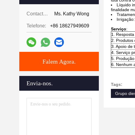
luta contra o
Líquido i
finalidade m
Contactos:
Ms. Kathy Wong
Tratament
Irrigação
Telefone:
+86 18627949609
Serviço
:
1. Resposta
2. Produtos 
3. Apoio de 
4. Serviço p
5. Produção
Falem Agora.
6. Nenhum a
Envia-nos.
Tags:
Grupo die