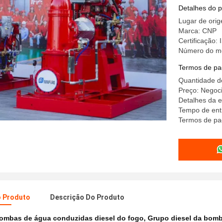
aço inoxi
Detalhes do 
Lugar de ori
Marca: CNP
Certificação:
Número do m
Termos de pa
Quantidade d
Preço: Negoci
Detalhes da 
Tempo de entr
Termos de pag
o Produto
Descrição Do Produto
ombas de água conduzidas diesel do fogo
,
Grupo diesel da bom