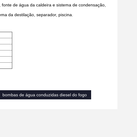
r, fonte de água da caldeira e sistema de condensação,
ema da destilação, separador, piscina.
bombas de água conduzidas diesel do fogo