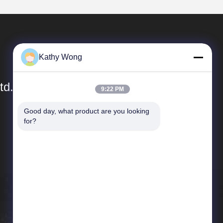
Kathy Wong
td.
9:22 PM
Good day, what product are you looking 
Links Rápidos
for?
Perfil da empresa
Visita à fábrica
Controle de qualidade
Notícias
Casos