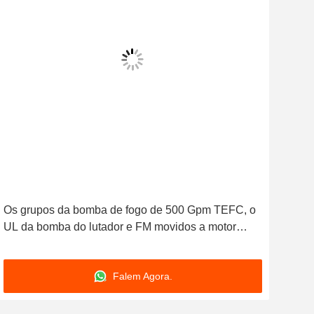
Os grupos da bomba de fogo de 500 Gpm TEFC, o
O gr
UL da bomba do lutador e FM movidos a motor
sep
bondes alistaram
moto
Falem Agora.