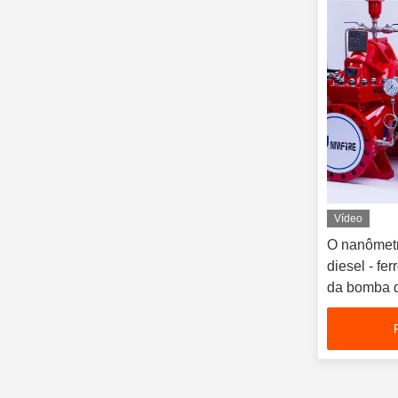
Vídeo
O nanômetr
diesel - fe
da bomba d
GPM 185 li
quadrada