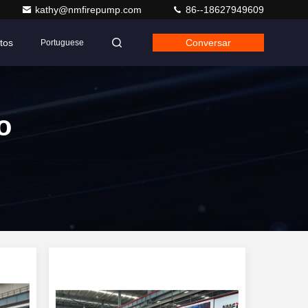
kathy@nmfirepump.com
86--18627949609
tos
Conversar
Portuguese
o