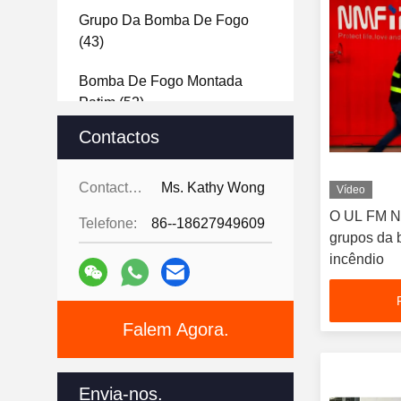
Grupo Da Bomba De Fogo
(43)
Bomba De Fogo Montada
Patim
(52)
Contactos
Controlador Da Bomba De
Fogo
(9)
Contactos:
Ms. Kathy Wong
Vídeo
Bomba Do Jóquei
(11)
O UL FM N
Telefone:
86--18627949609
grupos da 
Bomba De Água De
incêndio
Emergência
(11)
Depósito De Gasolina Diesel
(6)
Falem Agora.
Envia-nos.