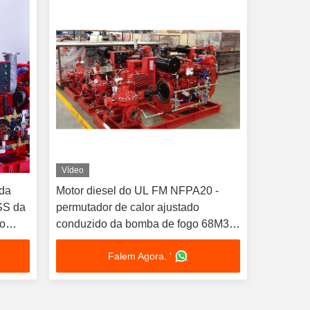
Vídeo
ada
Motor diesel do UL FM NFPA20 -
 SS da
permutador de calor ajustado
 o
conduzido da bomba de fogo 68M3/H
a
58m
Falem Agora. '