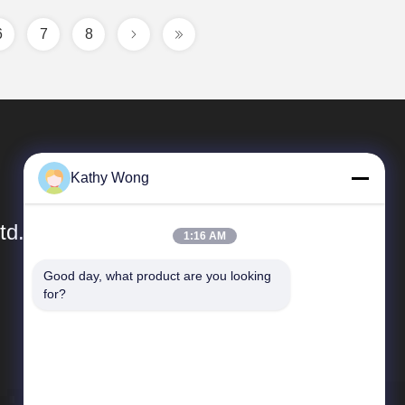
6
7
8
Kathy Wong
td.
1:16 AM
Good day, what product are you looking 
Links Rápidos
for?
Perfil da empresa
Visita à fábrica
Controle de qualidade