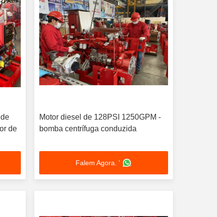
 de
Motor diesel de 128PSI 1250GPM -
or de
bomba centrífuga conduzida
Falem Agora. '