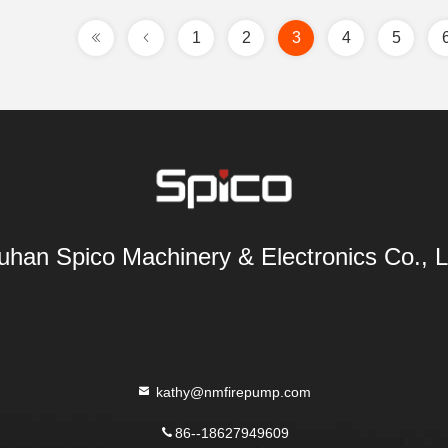
1
2
3
4
5
han Spico Machinery & Electronics Co., L
kathy@nmfirepump.com
86--18627949609