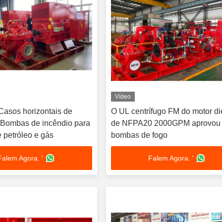
Vídeo
asos horizontais de
O UL centrífugo FM do motor di
 Bombas de incêndio para
de NFPA20 2000GPM aprovou
e petróleo e gás
bombas de fogo
Falem Agora. '
Falem Agora. '