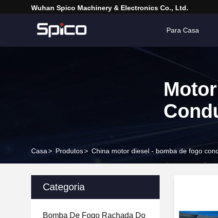
Wuhan Spico Machinery & Electronics Co., Ltd.
Para Casa
Motor
Cond
Casa
>
Produtos
>
China motor diesel - bomba de fogo con
Categoria
Bomba De Fogo Rachada Do