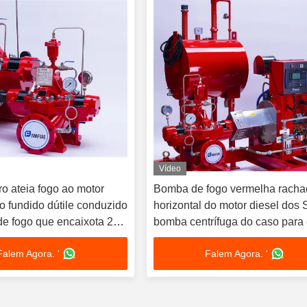
Vídeo
o ateia fogo ao motor
Bomba de fogo vermelha rach
rro fundido dútile conduzido
horizontal do motor diesel dos
e fogo que encaixota 200
bomba centrífuga do caso para
bras por polegada
sistema UL FM NFPA20 da lut
Falem Agora. '
Falem Agora. '
contra o incêndio