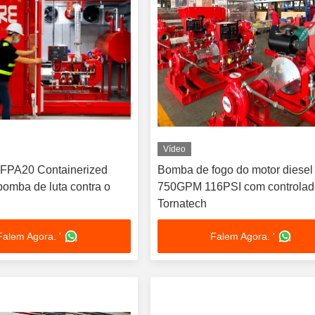
Vídeo
FPA20 Containerized
Bomba de fogo do motor diesel
bomba de luta contra o
750GPM 116PSI com controlad
Tornatech
Falem Agora. '
Falem Agora. '