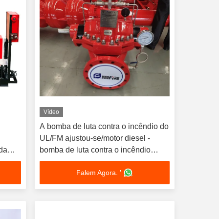
Vídeo
m
A bomba de luta contra o incêndio do
UL/FM ajustou-se/motor diesel -
da
bomba de luta contra o incêndio
conduzida 227M3/H 69m
Falem Agora. '