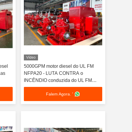
Vídeo
esel
5000GPM motor diesel do UL FM
 as
NFPA20 - LUTA CONTRA o
INCÊNDIO conduzida do UL FM
NFPA20 NMFIRE da bomba de fogo
Falem Agora. '