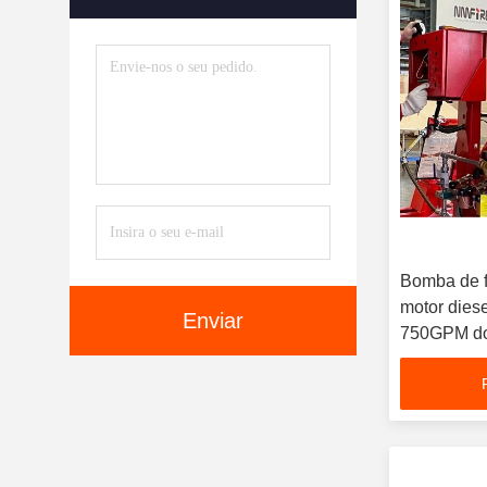
Bomba de f
motor dies
Enviar
750GPM do