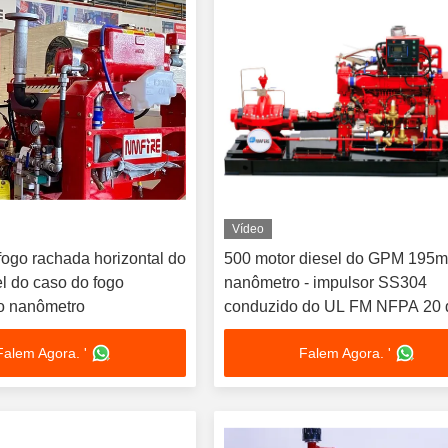
Vídeo
ogo rachada horizontal do
500 motor diesel do GPM 195
el do caso do fogo
nanômetro - impulsor SS304
 nanômetro
conduzido do UL FM NFPA 20 
bomba de fogo
Falem Agora. '
Falem Agora. '